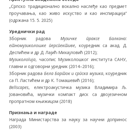
„Српско традиционално вокално наслеђе као предмет
проучавања, као живо искуство и као инспирација“
(одржана 15. 5. 2025)
Уреднички рад
Зборник радова
Музичке праксе Балкана:
етномузиколошке перспективе
, коуредник са акад. Д.
Деспићем и др Д. Лајић-Михајловић (2012);
Музикологија
, часопис Музиколошког института САНУ,
главни и одговорни уредник (2014–2016);
Зборник радова
Бела Барток и српска музика
, коуредник
са П. Ластићем и др К. Томашевић (2016);
Bellscapes
, електроакустичка музика Владимира Љ.
Јовановића, музички компакт диск са двојезичном
пропратном књижицом (2018)
Признања и награде
Награда Министарства за науку за научни допринос
(2003)