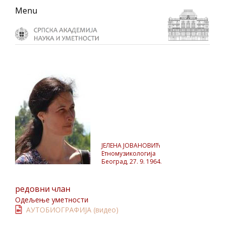
Skip
Skip
Skip
Menu
to
to
to
primary
main
primary
navigation
content
sidebar
ЈЕЛЕНА ЈОВАНОВИЋ
Етномузикологија
Београд, 27. 9. 1964.
редовни члан
Одељење уметности
АУТОБИОГРАФИЈА (видео)