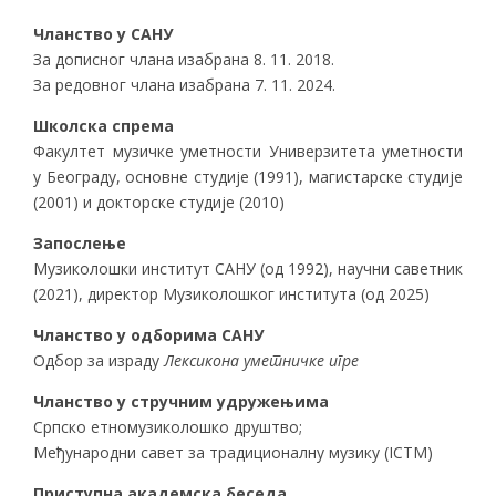
Чланство у САНУ
За дописног члана изабрана 8. 11. 2018.
За редовног члана изабрана 7. 11. 2024.
Школска спрема
Факултет музичке уметности Универзитета уметности
у Београду, основне студије (1991), магистарске студије
(2001) и докторске студије (2010)
Запослење
Музиколошки институт САНУ (од 1992), научни саветник
(2021), директор Музиколошког института (од 2025)
Чланство у одборима САНУ
Одбор за израду
Лексикона уметничке игре
Чланство у стручним удружењима
Српско етномузиколошко друштво;
Међународни савет за традиционалну музику (ICTM)
Приступна академска беседа