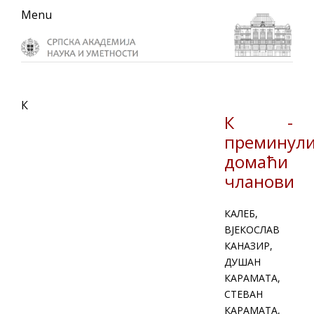
Skip
Skip
Skip
Menu
to
to
to
primary
main
primary
navigation
content
sidebar
К
К -
преминул
домаћи
чланови
КАЛЕБ,
ВЈЕКОСЛАВ
КАНАЗИР,
ДУШАН
КАРАМАТА,
СТЕВАН
КАРАМАТА,